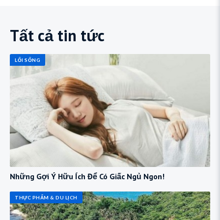
Tất cả tin tức
LỐI SỐNG
Những Gợi Ý Hữu Ích Để Có Giấc Ngủ Ngon!
THỰC PHẨM & DU LỊCH