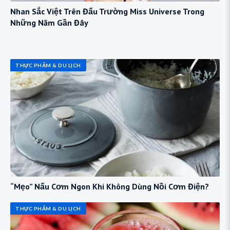
Nhan Sắc Việt Trên Đấu Trường Miss Universe Trong
Những Năm Gần Đây
THỰC PHẨM & DU LỊCH
“Mẹo” Nấu Cơm Ngon Khi Không Dùng Nồi Cơm Điện?
THỰC PHẨM & DU LỊCH