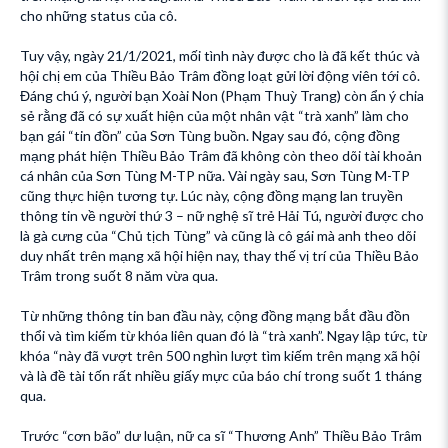
cho những status của cô.
Tuy vậy, ngày 21/1/2021, mối tình này được cho là đã kết thúc và
hội chị em của Thiều Bảo Trâm đồng loạt gửi lời động viên tới cô.
Đáng chú ý, người bạn Xoài Non (Phạm Thuỳ Trang) còn ẩn ý chia
sẻ rằng đã có sự xuất hiện của một nhân vật “trà xanh” làm cho
bạn gái “tin đồn” của Sơn Tùng buồn. Ngay sau đó, cộng đồng
mạng phát hiện Thiều Bảo Trâm đã không còn theo dõi tài khoản
cá nhân của Sơn Tùng M-TP nữa. Vài ngày sau, Sơn Tùng M-TP
cũng thực hiện tương tự. Lúc này, cộng đồng mạng lan truyền
thông tin về người thứ 3 – nữ nghệ sĩ trẻ Hải Tú, người được cho
là gà cưng của “Chủ tịch Tùng” và cũng là cô gái mà anh theo dõi
duy nhất trên mạng xã hội hiện nay, thay thế vị trí của Thiều Bảo
Trâm trong suốt 8 năm vừa qua.
Từ những thông tin ban đầu này, cộng đồng mạng bắt đầu đồn
thổi và tìm kiếm từ khóa liên quan đó là “trà xanh”. Ngay lập tức, từ
khóa “này đã vượt trên 500 nghìn lượt tìm kiếm trên mạng xã hội
và là đề tài tốn rất nhiều giấy mực của báo chí trong suốt 1 tháng
qua.
Trước “cơn bão” dư luận, nữ ca sĩ “Thương Anh” Thiều Bảo Trâm