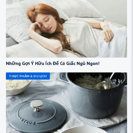
Những Gợi Ý Hữu Ích Để Có Giấc Ngủ Ngon!
THỰC PHẨM & DU LỊCH