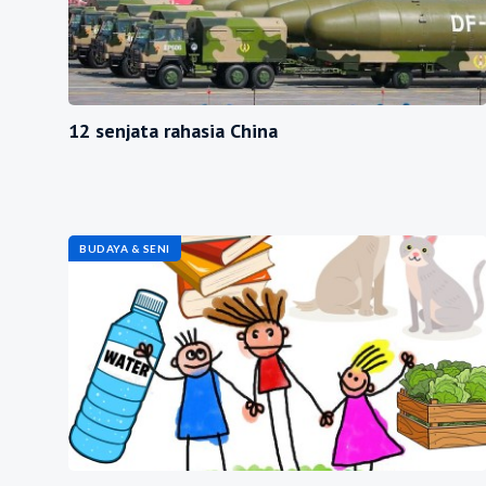
12 senjata rahasia China
BUDAYA & SENI