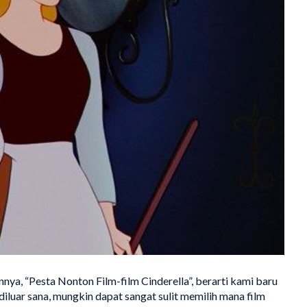
nnya, “Pesta Nonton Film-film Cinderella”, berarti kami baru
iluar sana, mungkin dapat sangat sulit memilih mana film