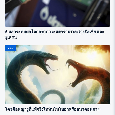
6 ผลกระทบต่อโลกจากภาวะสงครามระหว่างรัสเซีย และ
ยูเครน
ตลก
ใครคือพญางูที่แท้จริงไททันโนโบอาหรืออนาคอนดา?