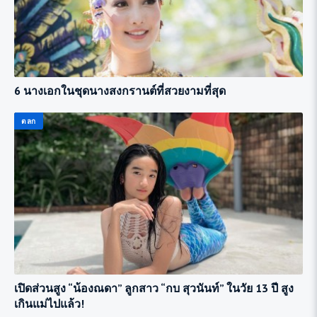
6 นางเอกในชุดนางสงกรานต์ที่สวยงามที่สุด
ตลก
เปิดส่วนสูง “น้องณดา” ลูกสาว “กบ สุวนันท์” ในวัย 13 ปี สูง
เกินแม่ไปแล้ว!