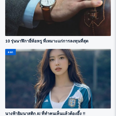
10 รุ่นนาฬิกายี่ห้อหรู ที่เหมาะแก่การลงทุนที่สุด
ตลก
นางฟ้ายิมนาสติก AI ที่ทำคนเห็นแล้วต้องอึ้ง !!