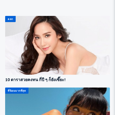
ตลก
10 ดาราสวยคงทน กี่ปี ๆ ก็ยังเซี๊ยะ!
ที่นิยมมากที่สุด