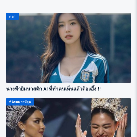
ตลก
นางฟ้ายิมนาสติก AI ที่ทำคนเห็นแล้วต้องอึ้ง !!
ที่นิยมมากที่สุด