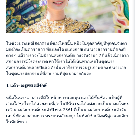
ในช่วงประเพณีสงกรานต์ของไทยนั้น หนึ่งในจุดสำคัญที่ทุกคนจับตา
มองก็จะเป็นดาราสาว ที่แปลงโฉมแต่งกายเป็น นางสงกรานต์ของปี
ต่าง ๆ แม้ว่าเราจะไม่มีงานสงกรานต์อย่างจริงจังมา 2 ปีแล้วเนื่องจาก
สถานการณ์โรคระบาด ทำให้เราไม่ได้เห็นพวกเธอในชุดนาง
สงกรานต์มาหลายปีแล้ว ดังนั้นเราจึงรวบรวมรูปภาพของ 6 นางเอก
ในชุดนางสงกรานต์ที่สวยงามที่สุด มาฝากกันค่ะ
1.
แต้ว
–
ณฐพร
เตมีรักษ์
หนึ่งในนางเอกสาวที่มีใบหน้าหวานละมุน และได้ขึ้นชื่อว่าเป็นผู้ที่
สวมใส่ชุดไทยได้สวยงามที่สุด ในปีนั้น เธอได้แต่งกายเป็นนางมโหธร
เทวี นางสงกรานต์ประจำปี พ.ศ. 2561 ที่เป็นนางสงกรานต์ประจำวัน
เสาร์ ทัดดอกสามหาว ทรงบนหลังนกยูง ในหัตถ์ซ้ายถือตรีศูล และจักร
ในหัตถ์ขวา