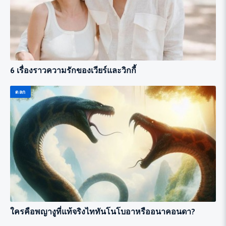
6 เรื่องราวความรักของเวียร์และวิกกี้
ตลก
ใครคือพญางูที่แท้จริงไททันโนโบอาหรืออนาคอนดา?